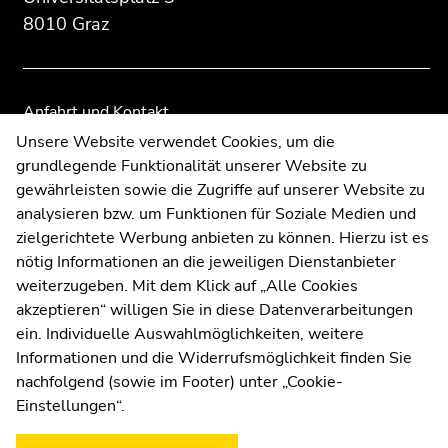
Übersicht
Übersicht
8010 Graz
der
der
Seitenbereiche
Seitenbereiche
Anfahrt und Kontakt
Kommunikation und Öffentlichkeitsarbeit
Unsere Website verwendet Cookies, um die
grundlegende Funktionalität unserer Website zu
Moodle
gewährleisten sowie die Zugriffe auf unserer Website zu
UNIGRAZonline
analysieren bzw. um Funktionen für Soziale Medien und
Impressum
zielgerichtete Werbung anbieten zu können. Hierzu ist es
Datenschutzerklärung
nötig Informationen an die jeweiligen Dienstanbieter
Cookie-Einstellungen
weiterzugeben. Mit dem Klick auf „Alle Cookies
Barrierefreiheitserklärung
akzeptieren“ willigen Sie in diese Datenverarbeitungen
ein. Individuelle Auswahlmöglichkeiten, weitere
Informationen und die Widerrufsmöglichkeit finden Sie
nachfolgend (sowie im Footer) unter „Cookie-
Wetterstation
Uni Graz
Einstellungen“.