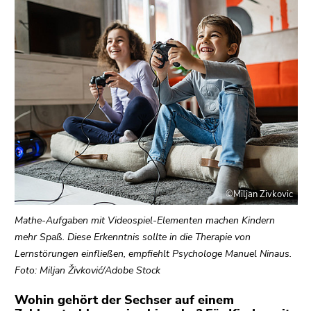
bestätigen
Sie diesen
Link.
Beginn
Zum
des
Inhalt
Seitenbereichs:
(Zugriffstaste
Seitenbereiche:
1)
Zur
Positionsanzeige
(Zugriffstaste
2)
©Miljan Zivkovic
Zur
Hauptnavigation
Mathe-Aufgaben mit Videospiel-Elementen machen Kindern
(Zugriffstaste
mehr Spaß. Diese Erkenntnis sollte in die Therapie von
3)
Lernstörungen einfließen, empfiehlt Psychologe Manuel Ninaus.
Zu
Foto: Miljan Živković/Adobe Stock
den
Zusatzinformationen
Wohin gehört der Sechser auf einem