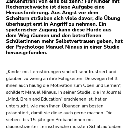
Zahlenstrahl von eins bis zehn? Für Kinder mit
(Zugriffstaste
Rechenschwäche ist diese Aufgabe eine
5)
Herausforderung. Aus Angst vor dem
Zu
Scheitern sträuben sich viele davor, die Übung
den
überhaupt erst in Angriff zu nehmen. Ein
Seiteneinstellungen
spielerischer Zugang kann diese Hürde aus
dem Weg räumen und den betroffenen
(Benutzer/Sprache)
Schüler:innen mehr Selbstvertrauen geben, hat
(Zugriffstaste
der Psychologe Manuel Ninaus in einer Studie
8)
herausgefunden.
Zur
Suche
(Zugriffstaste
„Kinder mit Lernstörungen sind oft sehr frustriert und
9)
glauben zu wenig an ihre Fähigkeiten. Deswegen fehlt
ihnen auch häufig die Motivation zum Üben und Lernen“,
Ende
schildert Manuel Ninaus. In seiner Studie, die im Journal
dieses
„Mind, Brain and Education“ erschienen ist, hat er
Seitenbereichs.
untersucht, wie man ihnen Übungen am besten
Zur
präsentiert, damit sie diese auch gerne machen. Die
Übersicht
sieben- bis 15-jährigen Proband:innen mit
der
diagnostizierter Lernschwäche mussten Schätzaufgaben