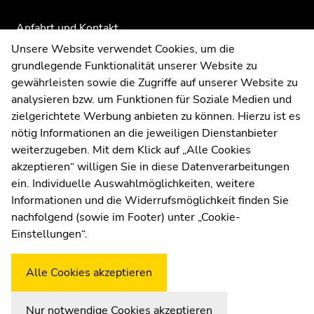
Anfahrt und Kontakt
Kommunikation und Öffentlichkeitsarbeit
Unsere Website verwendet Cookies, um die
grundlegende Funktionalität unserer Website zu
Moodle
gewährleisten sowie die Zugriffe auf unserer Website zu
UNIGRAZonline
analysieren bzw. um Funktionen für Soziale Medien und
Impressum
zielgerichtete Werbung anbieten zu können. Hierzu ist es
Datenschutzerklärung
nötig Informationen an die jeweiligen Dienstanbieter
Cookie-Einstellungen
weiterzugeben. Mit dem Klick auf „Alle Cookies
Barrierefreiheitserklärung
akzeptieren“ willigen Sie in diese Datenverarbeitungen
ein. Individuelle Auswahlmöglichkeiten, weitere
Informationen und die Widerrufsmöglichkeit finden Sie
nachfolgend (sowie im Footer) unter „Cookie-
Wetterstation
Uni Graz
Einstellungen“.
Alle Cookies akzeptieren
Nur notwendige Cookies akzeptieren