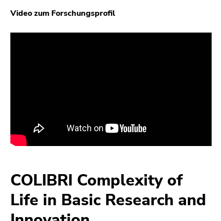
bestätigen
Video zum Forschungsprofil
Sie diesen
Link.
Beginn
Zum
des
Inhalt
Seitenbereichs:
(Zugriffstaste
Seitenbereiche:
1)
Zur
Positionsanzeige
(Zugriffstaste
2)
Zur
Hauptnavigation
(Zugriffstaste
COLIBRI Complexity of
3)
Zur
Life in Basic Research and
Unternavigation
(Zugriffstaste
Innovation