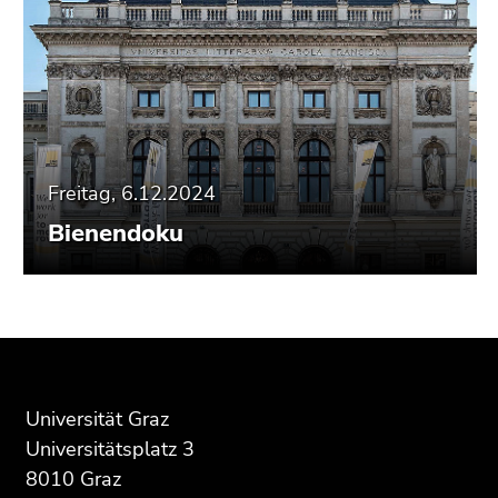
Freitag, 6.12.2024
Bienendoku
Beginn
Ende
Ende
des
dieses
dieses
Seitenbereichs:
Seitenbereichs.
Seitenbereichs.
Universität Graz
Zusatzinformationen:
Zur
Zur
Übersicht
Übersicht
Universitätsplatz 3
der
der
8010 Graz