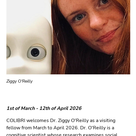
bestätigen
Sie diesen
Link.
Beginn
Zum
des
Inhalt
Seitenbereichs:
(Zugriffstaste
Seitenbereiche:
1)
Zur
Positionsanzeige
(Zugriffstaste
2)
Ziggy O'Reilly
Zur
Hauptnavigation
(Zugriffstaste
1st of March - 12th of April 2026
3)
Zu
COLIBRI welcomes Dr. Ziggy O'Reilly as a visiting
den
fellow from March to April 2026. Dr. O'Reilly is a
Zusatzinformationen
cognitive scientist whose research examines social