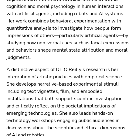
(Zugriffstaste
cognition and moral psychology in human interactions
5)
with artificial agents, including robots and AI systems.
Zu
Her work combines behavioral experimentation with
den
quantitative analysis to investigate how people form
Seiteneinstellungen
impressions of others—particularly artificial agents—by
(Benutzer/Sprache)
studying how non-verbal cues such as facial expressions
(Zugriffstaste
and behaviors shape mental state attribution and moral
8)
judgments.
Zur
Suche
A distinctive aspect of Dr. O'Reilly's research is her
(Zugriffstaste
integration of artistic practices with empirical science.
9)
She develops narrative-based experimental stimuli
including text vignettes, film, and embodied
Ende
installations that both support scientific investigation
dieses
and critically reflect on the societal implications of
Seitenbereichs.
emerging technologies. She also leads hands-on
Zur
technology workshops engaging public audiences in
Übersicht
discussions about the scientific and ethical dimensions
der
of AI and robotics.