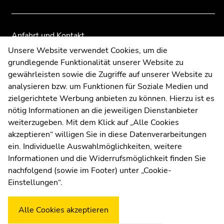
Seitenbereiche
Seitenbereiche
Anfahrt und Kontakt
Kommunikation und Öffentlichkeitsarbeit
Unsere Website verwendet Cookies, um die
grundlegende Funktionalität unserer Website zu
Moodle
gewährleisten sowie die Zugriffe auf unserer Website zu
UNIGRAZonline
analysieren bzw. um Funktionen für Soziale Medien und
Impressum
zielgerichtete Werbung anbieten zu können. Hierzu ist es
Datenschutzerklärung
nötig Informationen an die jeweiligen Dienstanbieter
Cookie-Einstellungen
weiterzugeben. Mit dem Klick auf „Alle Cookies
Barrierefreiheitserklärung
akzeptieren“ willigen Sie in diese Datenverarbeitungen
ein. Individuelle Auswahlmöglichkeiten, weitere
Informationen und die Widerrufsmöglichkeit finden Sie
nachfolgend (sowie im Footer) unter „Cookie-
Wetterstation
Uni Graz
Einstellungen“.
Alle Cookies akzeptieren