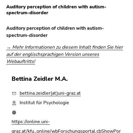
4)
Auditory perception of children with autism-
Zu
spectrum-disorder
den
Zusatzinformationen
Auditory perception of children with autism-
(Zugriffstaste
spectrum-disorder
5)
Zu
→ Mehr Informationen zu diesem Inhalt finden Sie hier
den
auf der englischsprachigen Version unseres
Seiteneinstellungen
Webauftritts!
(Benutzer/Sprache)
(Zugriffstaste
Bettina Zeidler M.A.
8)
Zur
bettina.zeidler(at)uni-graz.at
Suche
(Zugriffstaste
Institut für Psychologie
9)
Ende
https://online.uni-
dieses
graz.at/kfu_online/wbForschungsportal.cbShowPor