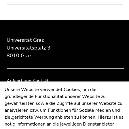
Beginn
Ende
Ende
des
dieses
dieses
Seitenbereichs:
Seitenbereichs.
Seitenbereichs.
Universität Graz
Zusatzinformationen:
Zur
Zur
Universitätsplatz 3
Übersicht
Übersicht
8010 Graz
der
der
Seitenbereiche
Seitenbereiche
Anfahrt und Kontakt
Kommunikation und Öffentlichkeitsarbeit
Unsere Website verwendet Cookies, um die
grundlegende Funktionalität unserer Website zu
Moodle
gewährleisten sowie die Zugriffe auf unserer Website zu
UNIGRAZonline
analysieren bzw. um Funktionen für Soziale Medien und
Impressum
zielgerichtete Werbung anbieten zu können. Hierzu ist es
Datenschutzerklärung
nötig Informationen an die jeweiligen Dienstanbieter
Cookie-Einstellungen