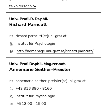
Seitenbereichs.
tal?pPersonNr=
Zur
Übersicht
der
Univ.-Prof.i.R. Dr.phil.
Richard Parncutt
Seitenbereiche
richard.parncutt(at)uni-graz.at
Institut für Psychologie
http://homepage.uni-graz.at/richard.parncutt/
Univ.-Prof. Dr.phil. Mag.rer.nat.
Annemarie Seither-Preisler
annemarie.seither-preisler(at)uni-graz.at
+43 316 380 - 8160
Institut für Psychologie
Mi 13:00 - 15:00