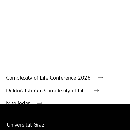
Complexity of Life Conference 2026
Beginn
des
Doktoratsforum Complexity of Life
Seitenbereichs:
Beginn
Ende
Ende
Unternavigation:
des
dieses
dieses
Mitglieder
Seitenbereichs:
Seitenbereichs.
Seitenbereichs.
Kontakt
Zusatzinformationen:
Zur
Zur
Übersicht
Übersicht
Universität Graz
Neuigkeiten