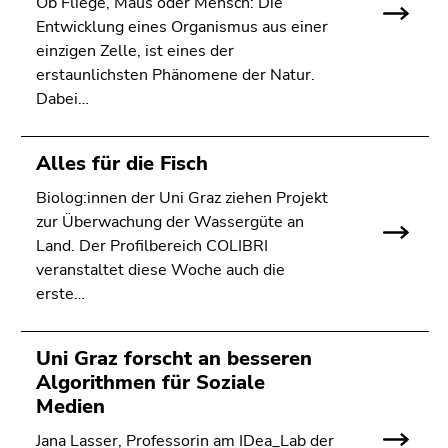
Ob Fliege, Maus oder Mensch: Die
bestätigen
Entwicklung eines Organismus aus einer
Sie diesen
einzigen Zelle, ist eines der
Link.
erstaunlichsten Phänomene der Natur.
Beginn
Zum
Dabei…
des
Inhalt
Seitenbereichs:
(Zugriffstaste
Alles für die Fisch
Seitenbereiche:
1)
Zur
Biolog:innen der Uni Graz ziehen Projekt
Positionsanzeige
zur Überwachung der Wassergüte an
(Zugriffstaste
Land. Der Profilbereich COLIBRI
2)
veranstaltet diese Woche auch die
Zur
erste…
Hauptnavigation
(Zugriffstaste
Uni Graz forscht an besseren
3)
Algorithmen für Soziale
Zur
Medien
Unternavigation
(Zugriffstaste
Jana Lasser, Professorin am IDea_Lab der