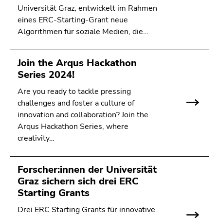
4)
Universität Graz, entwickelt im Rahmen
Zu
eines ERC-Starting-Grant neue
den
Algorithmen für soziale Medien, die…
Zusatzinformationen
(Zugriffstaste
5)
Join the Arqus Hackathon
Zu
Series 2024!
den
Are you ready to tackle pressing
Seiteneinstellungen
challenges and foster a culture of
(Benutzer/Sprache)
innovation and collaboration? Join the
(Zugriffstaste
Arqus Hackathon Series, where
8)
creativity…
Zur
Suche
(Zugriffstaste
Forscher:innen der Universität
9)
Graz sichern sich drei ERC
Starting Grants
Ende
dieses
Drei ERC Starting Grants für innovative