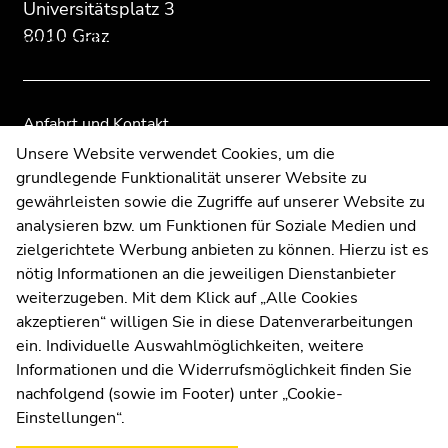
der
der
Universitätsplatz 3
Seitenbereiche
Seitenbereiche
8010 Graz
Veranstaltungen
Ende
dieses
Anfahrt und Kontakt
Seitenbereichs.
Kommunikation und Öffentlichkeitsarbeit
Unsere Website verwendet Cookies, um die
Zur
grundlegende Funktionalität unserer Website zu
Moodle
Übersicht
gewährleisten sowie die Zugriffe auf unserer Website zu
UNIGRAZonline
der
analysieren bzw. um Funktionen für Soziale Medien und
Impressum
Seitenbereiche
zielgerichtete Werbung anbieten zu können. Hierzu ist es
Datenschutzerklärung
nötig Informationen an die jeweiligen Dienstanbieter
Cookie-Einstellungen
weiterzugeben. Mit dem Klick auf „Alle Cookies
Barrierefreiheitserklärung
akzeptieren“ willigen Sie in diese Datenverarbeitungen
ein. Individuelle Auswahlmöglichkeiten, weitere
Informationen und die Widerrufsmöglichkeit finden Sie
nachfolgend (sowie im Footer) unter „Cookie-
Wetterstation
Uni Graz
Einstellungen“.